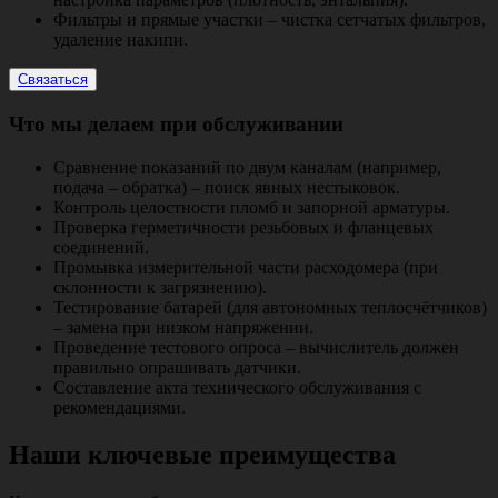
Фильтры и прямые участки – чистка сетчатых фильтров,
удаление накипи.
Связаться
Что мы делаем при обслуживании
Сравнение показаний по двум каналам (например,
подача – обратка) – поиск явных нестыковок.
Контроль целостности пломб и запорной арматуры.
Проверка герметичности резьбовых и фланцевых
соединений.
Промывка измерительной части расходомера (при
склонности к загрязнению).
Тестирование батарей (для автономных теплосчётчиков)
– замена при низком напряжении.
Проведение тестового опроса – вычислитель должен
правильно опрашивать датчики.
Составление акта технического обслуживания с
рекомендациями.
Наши ключевые преимущества