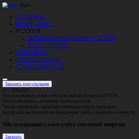
Перейти
Ирис
к
ГЛАВНАЯ
содержимому
ПРАЙС-ЛИСТ
УСЛУГИ
МЕТРОЛОГИЧЕСКИЕ УСЛУГИ
УСЛУГИ ИРИС
КОНТАКТЫ
8 (800) 550-64-04
+7 (495) 532-67-32
Заказать консультацию
от 3 000 руб.
Обслуживание узлов учёта тепловой энергии (УУТЭ) –
теплосчётчиков, датчиков, вычислителей.
Чистка фильтров, проверка температурных датчиков,
настройка вычислителя. Продление срока службы и точности.
Обслуживание узлов учёта тепловой энергии
Заказать