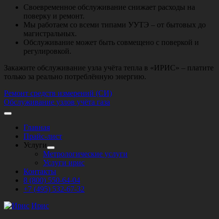
Своевременное обслуживание снижает расходы на
поверку и ремонт.
Мы работаем со всеми типами УУТЭ – от бытовых до
магистральных.
Обслуживание может быть совмещено с поверкой и
регулировкой.
Закажите обслуживание узла учёта тепла в «ИРИС» – платите
только за реально потреблённую энергию.
Навигация
Ремонт средств измерений (СИ)
Обслуживание узлов учёта газа
по
записям
Главная
Прайс-лист
Услуги
Показать
Метрологические услуги
подменю
Услуги ирис
Контакты
8 (800) 550-64-04
+7 (495) 532-67-32
Ирис