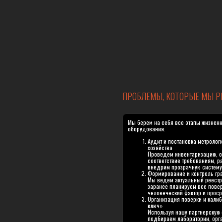
ПРОБЛЕМЫ, КОТОРЫЕ МЫ 
Мы берем на себя все этапы жизненн
оборудования.
Аудит и постановка метролог
хозяйства
Проведем инвентаризацию, 
соответствие требованиям, р
внедрим прозрачную систему 
Формирование и контроль гр
Мы ведем актуальный реестр
заранее планируем все пове
человеческий фактор и проср
Организация поверки и кали
ключ»
Используя нашу партнерскую 
подбираем лаборатории, орга