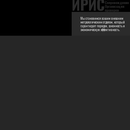
ИРИС
Сопровождение
Организация
проверки
Мы становимся вашим внешним
метрологическим отделом, который
гарантирует порядок, законность и
экономическую эффективность.