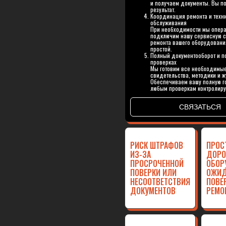
и получаем документы. Вы п
результат.
Координация ремонта и техн
обслуживания
При необходимости мы опер
подключим нашу сервисную с
ремонта вашего оборудовани
простой.
Полный документооборот и 
проверках
Мы готовим все необходимые
свидетельства, методики и 
Обеспечиваем вашу полную го
любым проверкам контролиру
СВЯЗАТЬСЯ
РИСК ШТРАФОВ
ПРОС
ИЗ-ЗА
ДОРО
ПРОСРОЧЕННОЙ
ОБОР
ПОВЕРКИ ИЛИ
ОЖИД
НЕСООТВЕТСТВИЯ
ПОВЕ
ДОКУМЕНТОВ
РЕМО