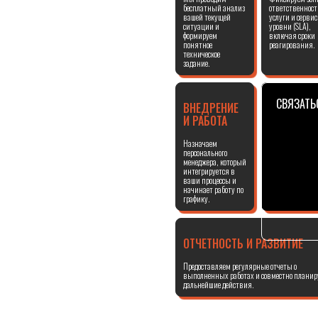
бесплатный анализ
ответственност
вашей текущей
услуги и серви
ситуации и
уровни (SLA),
формируем
включая сроки
понятное
реагирования.
техническое
задание.
СВЯЗАТЬ
ВНЕДРЕНИЕ
И РАБОТА
Назначаем
персонального
менеджера, который
интегрируется в
ваши процессы и
начинает работу по
графику.
ОТЧЕТНОСТЬ И РАЗВИТИЕ
Предоставляем регулярные отчеты о
выполненных работах и совместно планир
дальнейшие действия.